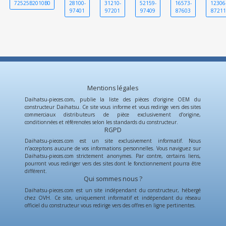
72525B2010B0
28100-
31210-
52159-
16573-
12306
97401
97201
97409
87603
8721
Mentions légales
Daihatsu-pieces.com, publie la liste des pièces d’origine OEM du
constructeur Daihatsu. Ce site vous informe et vous redirige vers des sites
commerciaux distributeurs de pièce exclusivement d’origine,
conditionnées et référencées selon les standards du constructeur.
RGPD
Daihatsu-pieces.com est un site exclusivement informatif. Nous
n’acceptons aucune de vos informations personnelles. Vous naviguez sur
Daihatsu-pieces.com strictement anonymes. Par contre, certains liens,
pourront vous rediriger vers des sites dont le fonctionnement pourra être
différent.
Qui sommes nous ?
Daihatsu-pieces.com est un site indépendant du constructeur, hébergé
chez OVH. Ce site, uniquement informatif et indépendant du réseau
officiel du constructeur vous redirige vers des offres en ligne pertinentes.