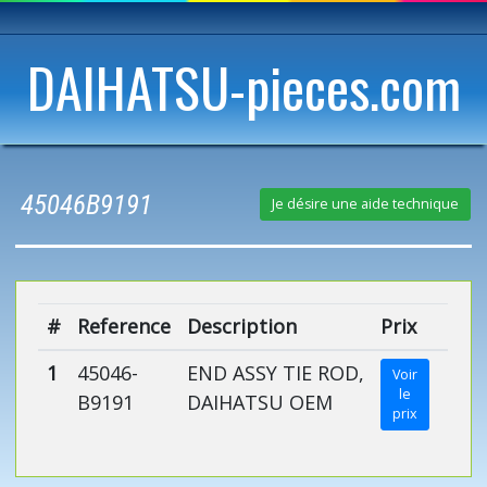
DAIHATSU-pieces.com
45046B9191
Je désire une aide technique
#
Reference
Description
Prix
1
45046-
END ASSY TIE ROD,
Voir
le
B9191
DAIHATSU OEM
prix